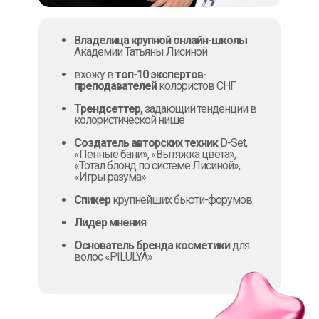
Владелица крупной онлайн-школы
Академии Татьяны Лисиной
вхожу в
топ-10 экспертов-
преподавателей
колористов СНГ
Трендсеттер,
задающий тенденции в
колористической нише
Создатель авторских техник
D-Set,
«Пенные бани», «Вытяжка цвета»,
«Тотал блонд по системе Лисиной»,
«Игры разума»
Спикер
крупнейших бьюти-форумов
Лидер мнения
Основатель бренда косметики
для
волос «PILULYA»