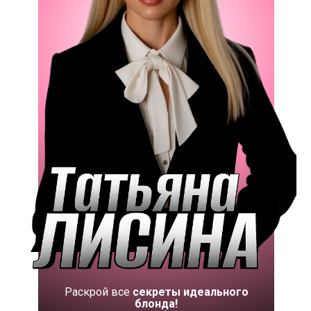
Раскрой все
секреты идеального
блонда!