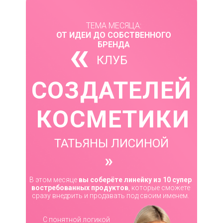
ТЕМА МЕСЯЦА:
ОТ ИДЕИ ДО СОБСТВЕННОГО
«
БРЕНДА
КЛУБ
СОЗДАТЕЛЕЙ
КОСМЕТИКИ
ТАТЬЯНЫ ЛИСИНОЙ
«
В этом месяце
вы соберёте линейку из 10 супер
востребованных продуктов
, которые сможете
сразу внедрить и продавать под своим именем.
С понятной логикой