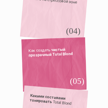
на стрессовой зоне
(04)
чистый
Как создать
прозрачный Total Blond
(05)
Какими составами
тонировать
Total Blond