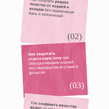
Как получать
ровное
полотно от корней к
концам
без применения
бань и затемнений
(02)
Как защитить
при
стрессовую зону
обесцвечивании корней
без перекрытия жгутами и
фольгой
(03)
Как
сохранить качество
волос