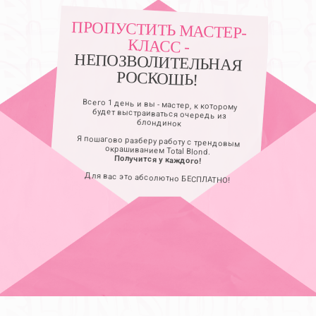
ПРОПУСТИТЬ МАСТЕР-
КЛАСС -
НЕПОЗВОЛИТЕЛЬНАЯ
РОСКОШЬ!
Всего 1 день и вы - мастер, к которому
будет выстраиваться очередь из
блондинок
Я пошагово разберу работу с трендовым
окрашиванием Total Blond.
Получится у каждого!
Для вас это абсолютно БЕСПЛАТНО!