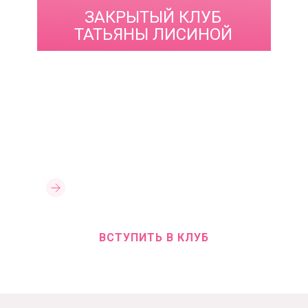
ЗАКРЫТЫЙ КЛУБ
ТАТЬЯНЫ ЛИСИНОЙ
PROКОЛОРИСТИКА
Если теория отвечает на вопрос
«почему?», то
этот блок полностью
посвящен практике.
Здесь вы увидите
реальные схемы работы, протоколы
нанесения и техники, которые сможете
повторить уже на следующем клиенте.
ТЕМА МЕСЯЦА:
ПРАКТИЧЕСКИЕ
ТЕХНИКИ И СЛОЖНЫЕ СЛУЧАИ
ВСТУПИТЬ В КЛУБ