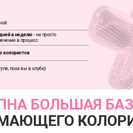
ной
 дней в неделю
- не просто
лечение в процесс
о колористов
тупе, пока вы в клубе)
ПНА БОЛЬШАЯ БА
МАЮЩЕГО КОЛОР