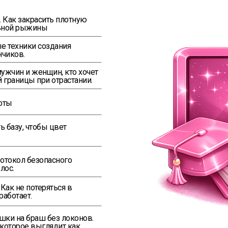
. Как закрасить плотную
льной рыжины
е техники создания
нчиков.
мужчин и женщин, кто хочет
й границы при отрастании.
оты
ь базу, чтобы цвет
отокол безопасного
лос.
:
Как не потеряться в
работает.
шки на браш без локонов.
 которое выглядит как