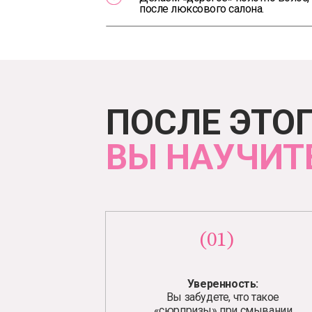
после люксового салона.
ПОСЛЕ ЭТО
ВЫ НАУЧИТ
(01)
Уверенность:
Вы забудете, что такое
«сюрпризы» при смывании