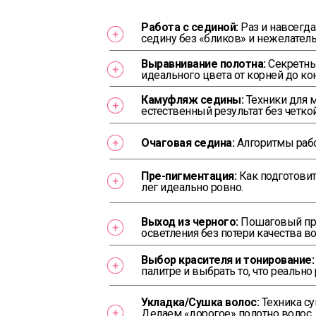
Работа с сединой:
Раз и навсегда
седину без «бликов» и нежелате
Выравнивание полотна:
Секретны
идеального цвета от корней до ко
Камуфляж седины:
Техники для 
естественный результат без четко
Очаговая седина:
Алгоритмы раб
Пре-пигментация:
Как подготовит
лег идеально ровно.
Выход из черного:
Пошаговый пр
осветления без потери качества во
Выбор красителя и тонирование
палитре и выбрать то, что реально 
Укладка/Сушка волос:
Техника су
Делаем «дорогое» полотно волос,