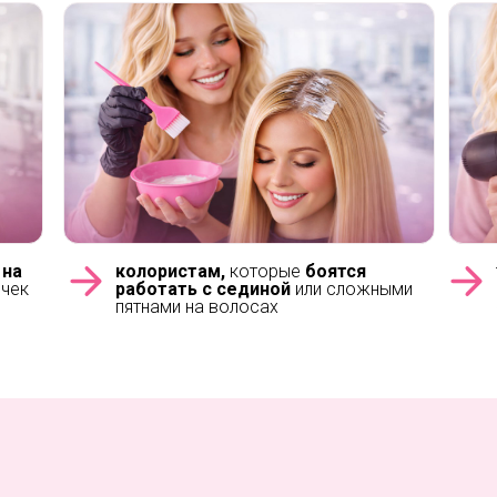
 на
колористам,
которые
боятся
 чек
работать с сединой
или сложными
пятнами на волосах