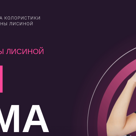
Ы ЛИСИНОЙ
Ы
МА