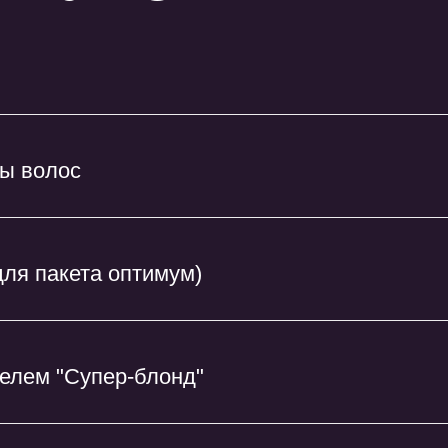
ры волос
для пакета оптимум)
телем "Супер-блонд"