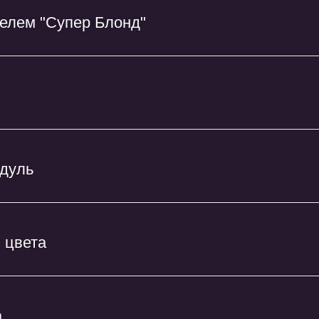
телем "Супер Блонд"
одуль
 цвета
а