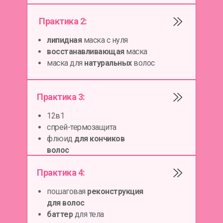
Практика 2:
липидная
маска с нуля
восстанавливающая
маска
маска для
натуральных
волос
Практика 3:
12в1
спрей-термозащита
флюид
для кончиков
волос
Практика 4:
пошаговая
реконструкция
для волос
баттер
для тела