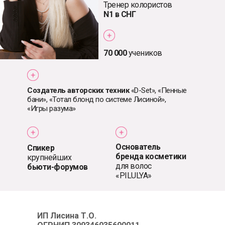
Тренер колористов
N1 в СНГ
70 000
учеников
Создатель авторских техник
«D-Set», «Пенные
бани», «Тотал блонд по системе Лисиной»,
«Игры разума»
Основатель
Спикер
бренда косметики
крупнейших
для волос
бьюти-форумов
«PILULYA»
ИП Лисина Т.О.