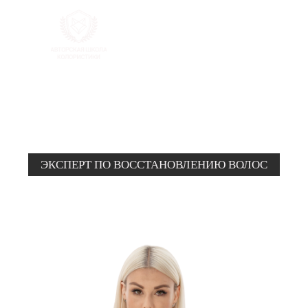
{ 28.05.2024 - старт }
Неповторимый и уникальный
авторский курс от Татьяны Лисиной
ТРИТМЕНТОЛОГ
ЭКСПЕРТ ПО ВОССТАНОВЛЕНИЮ ВОЛОС
Создавайте косметику, которая
перевернет рынок и станет волшебной
таблеткой для ваших клиентов