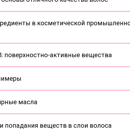
гредиенты в косметической промышленно
В: поверхностно-активные вещества
лимеры
ирные масла
ти попадания веществ в слои волоса