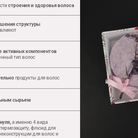
сти
строения и здоровья волоса
ушения структуры
 влияют
е активных компонентов
енный тип волос
тельно
продукты для волос
льным сырьем
нуля,
а именно 4 вида
й-термозащиту, флюид для
реконструкции для волос и