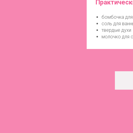
Практическ
бомбочка для
соль для ванн
твердые духи
молочко для 