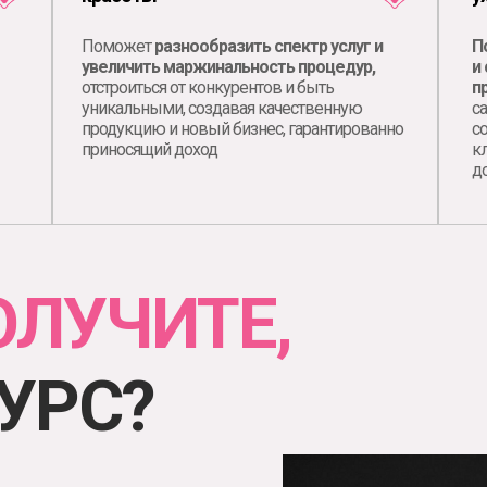
Поможет
разнообразить спектр услуг и
П
увеличить маржинальность процедур,
и
отстроиться от конкурентов и быть
п
уникальными, создавая качественную
с
продукцию и новый бизнес, гарантированно
с
приносящий доход
к
д
ОЛУЧИТЕ,
УРС?