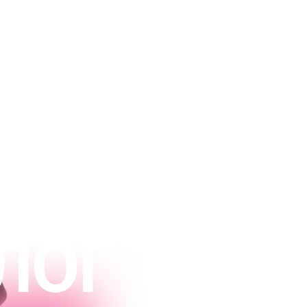
{ 10.09.2024 - старт }
авайте косметику, которая перевернет рынок
анет волшебной таблеткой для ваших клиентов
ЛОГ