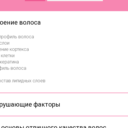
роение волоса
профиль волоса
 слои
ение кортекса
 клетки
 кератина
филь волоса
остав липидных слоев
зрушающие факторы
и основы отличного качества волос