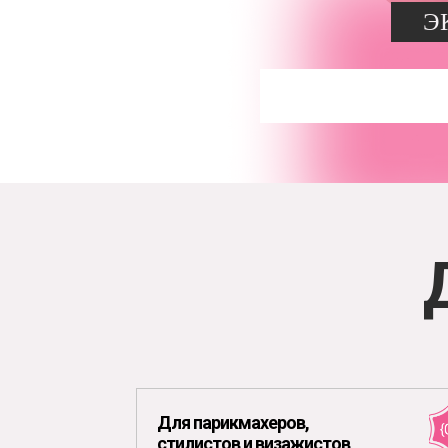
Э
Для парикмахеров,
стилистов и визажистов