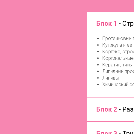
Блок 1
- Ст
Протеиновый 
Кутикула и ее
Кортекс, стро
Кортикальные
Кератин, типы
Липидный про
Липиды
Химический с
Блок 2
- Ра
Блок 3
- Тр