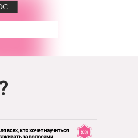
ОС
?
ля всех, кто хочет научиться
хаживать за волосами