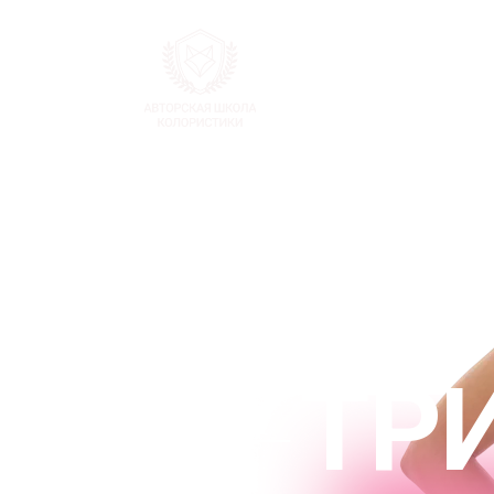
Неповторимый и уникальный
авторский курс от Татьяны Лисиной
ТР