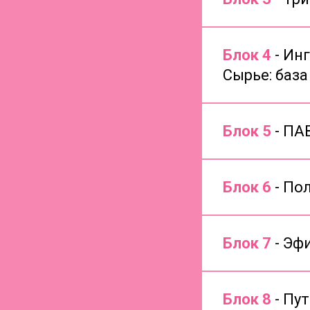
Блок 4
- Ин
Сырье: база
Блок 5
- ПА
Блок 6
- По
Блок 7
- Эф
Блок 8
- Пу